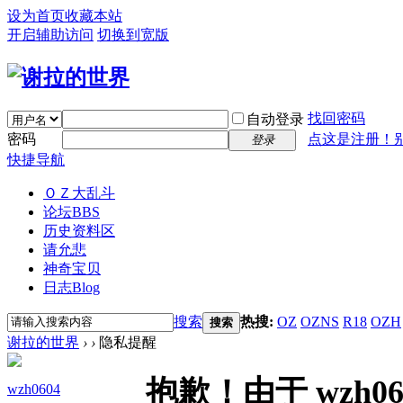
设为首页
收藏本站
开启辅助访问
切换到宽版
找回密码
自动登录
密码
点这是注册！
登录
快捷导航
ＯＺ大乱斗
论坛
BBS
历史资料区
请允悲
神奇宝贝
日志
Blog
搜索
热搜:
OZ
OZNS
R18
OZH
搜索
谢拉的世界
›
›
隐私提醒
抱歉！由于 wzh
wzh0604