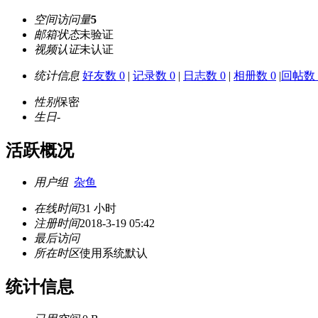
空间访问量
5
邮箱状态
未验证
视频认证
未认证
统计信息
好友数 0
|
记录数 0
|
日志数 0
|
相册数 0
|
回帖数 
性别
保密
生日
-
活跃概况
用户组
杂鱼
在线时间
31 小时
注册时间
2018-3-19 05:42
最后访问
所在时区
使用系统默认
统计信息