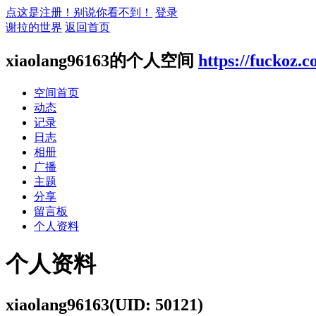
点这是注册！别说你看不到！
登录
谢拉的世界
返回首页
xiaolang96163的个人空间
https://fuckoz.
空间首页
动态
记录
日志
相册
广播
主题
分享
留言板
个人资料
个人资料
xiaolang96163
(UID: 50121)