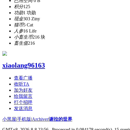
已用空间
0 B
积分
125
功勋
1 功勋
现金
303 Ziny
猫币
5 Cat
人参
16 Life
小畜生币
216 块
畜生值
216
xiaolang96163
查看广播
收听TA
加为好友
给我留言
打个招呼
发送消息
小黑屋
|
手机版
|
Archiver
|
谢拉的世界
GMT+8, 2026-8-8 23:56
, Processed in 0.084178 second(s), 15 querie