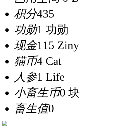
积分
435
功勋
1 功勋
现金
115 Ziny
猫币
4 Cat
人参
1 Life
小畜生币
0 块
畜生值
0