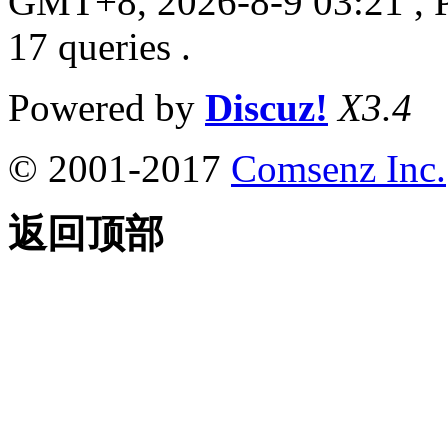
GMT+8, 2026-8-9 03:21
, 
17 queries .
Powered by
Discuz!
X3.4
© 2001-2017
Comsenz Inc.
返回顶部