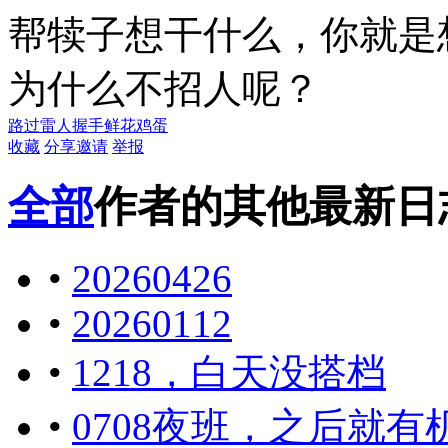
帮犊子想干什么，你就是
为什么不招人呢？
路过
雷人
握手
鲜花
鸡蛋
收藏
分享
邀请
举报
全部
作者的其他最新日
•
20260426
•
20260112
•
1218，白天没搭档
•
0708夜班，之后就