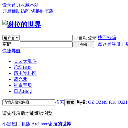
设为首页
收藏本站
开启辅助访问
切换到宽版
找回密码
自动登录
密码
点这是注册！
登录
快捷导航
ＯＺ大乱斗
论坛
BBS
历史资料区
请允悲
神奇宝贝
日志
Blog
搜索
热搜:
OZ
OZNS
R18
OZH
搜索
请先登录后才能继续浏览
小黑屋
|
手机版
|
Archiver
|
谢拉的世界