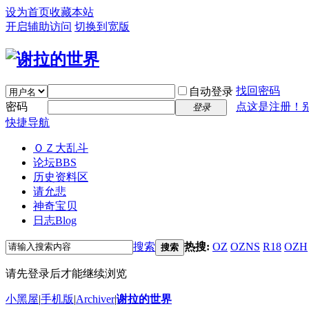
设为首页
收藏本站
开启辅助访问
切换到宽版
找回密码
自动登录
密码
点这是注册！
登录
快捷导航
ＯＺ大乱斗
论坛
BBS
历史资料区
请允悲
神奇宝贝
日志
Blog
搜索
热搜:
OZ
OZNS
R18
OZH
搜索
请先登录后才能继续浏览
小黑屋
|
手机版
|
Archiver
|
谢拉的世界