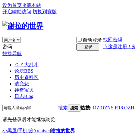
设为首页
收藏本站
开启辅助访问
切换到宽版
找回密码
自动登录
密码
点这是注册！
登录
快捷导航
ＯＺ大乱斗
论坛
BBS
历史资料区
请允悲
神奇宝贝
日志
Blog
搜索
热搜:
OZ
OZNS
R18
OZH
搜索
请先登录后才能继续浏览
小黑屋
|
手机版
|
Archiver
|
谢拉的世界