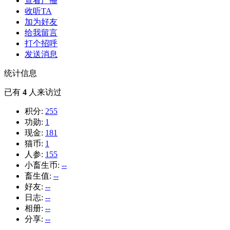
查看广播
收听TA
加为好友
给我留言
打个招呼
发送消息
统计信息
已有
4
人来访过
积分:
255
功勋:
1
现金:
181
猫币:
1
人参:
155
小畜生币:
--
畜生值:
--
好友:
--
日志:
--
相册:
--
分享:
--