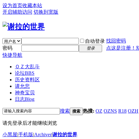
设为首页
收藏本站
开启辅助访问
切换到宽版
找回密码
自动登录
密码
点这是注册！
登录
快捷导航
ＯＺ大乱斗
论坛
BBS
历史资料区
请允悲
神奇宝贝
日志
Blog
搜索
热搜:
OZ
OZNS
R18
OZH
搜索
请先登录后才能继续浏览
小黑屋
|
手机版
|
Archiver
|
谢拉的世界