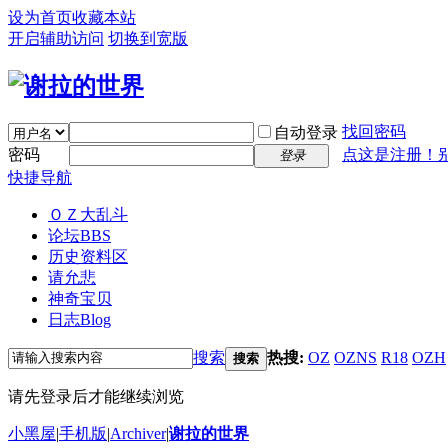
设为首页
收藏本站
开启辅助访问
切换到宽版
找回密码
自动登录
密码
点这是注册！
登录
快捷导航
ＯＺ大乱斗
论坛
BBS
历史资料区
请允悲
神奇宝贝
日志
Blog
搜索
热搜:
OZ
OZNS
R18
OZH
搜索
请先登录后才能继续浏览
小黑屋
|
手机版
|
Archiver
|
谢拉的世界