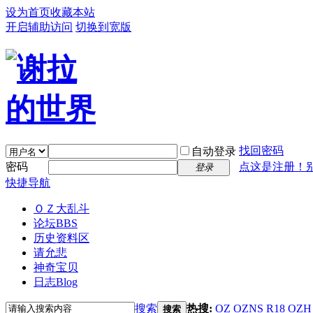
设为首页
收藏本站
开启辅助访问
切换到宽版
找回密码
自动登录
密码
点这是注册！
登录
快捷导航
ＯＺ大乱斗
论坛
BBS
历史资料区
请允悲
神奇宝贝
日志
Blog
搜索
热搜:
OZ
OZNS
R18
OZH
搜索