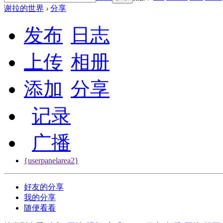
谢拉的世界
›
分享
发布
日志
上传
相册
添加
分享
记录
广播
{userpanelarea2}
好友的分享
我的分享
随便看看