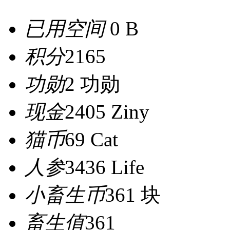
已用空间
0 B
积分
2165
功勋
2 功勋
现金
2405 Ziny
猫币
69 Cat
人参
3436 Life
小畜生币
361 块
畜生值
361