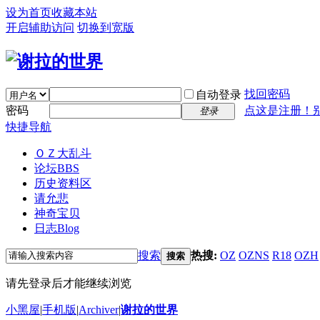
设为首页
收藏本站
开启辅助访问
切换到宽版
找回密码
自动登录
密码
点这是注册！
登录
快捷导航
ＯＺ大乱斗
论坛
BBS
历史资料区
请允悲
神奇宝贝
日志
Blog
搜索
热搜:
OZ
OZNS
R18
OZH
搜索
请先登录后才能继续浏览
小黑屋
|
手机版
|
Archiver
|
谢拉的世界