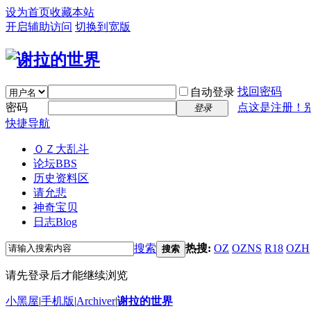
设为首页
收藏本站
开启辅助访问
切换到宽版
找回密码
自动登录
密码
点这是注册！
登录
快捷导航
ＯＺ大乱斗
论坛
BBS
历史资料区
请允悲
神奇宝贝
日志
Blog
搜索
热搜:
OZ
OZNS
R18
OZH
搜索
请先登录后才能继续浏览
小黑屋
|
手机版
|
Archiver
|
谢拉的世界