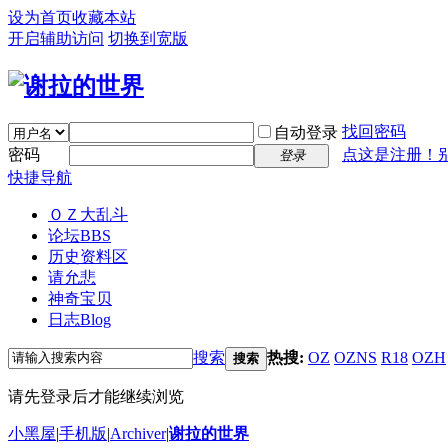
设为首页
收藏本站
开启辅助访问
切换到宽版
找回密码
自动登录
密码
点这是注册！
登录
快捷导航
ＯＺ大乱斗
论坛
BBS
历史资料区
请允悲
神奇宝贝
日志
Blog
搜索
热搜:
OZ
OZNS
R18
OZH
搜索
请先登录后才能继续浏览
小黑屋
|
手机版
|
Archiver
|
谢拉的世界