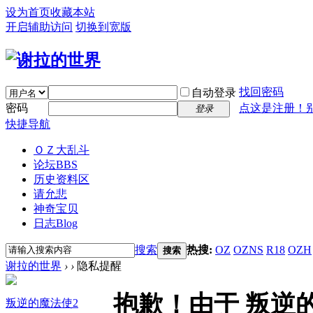
设为首页
收藏本站
开启辅助访问
切换到宽版
找回密码
自动登录
密码
点这是注册！
登录
快捷导航
ＯＺ大乱斗
论坛
BBS
历史资料区
请允悲
神奇宝贝
日志
Blog
搜索
热搜:
OZ
OZNS
R18
OZH
搜索
谢拉的世界
›
›
隐私提醒
抱歉！由于 叛逆
叛逆的魔法使2