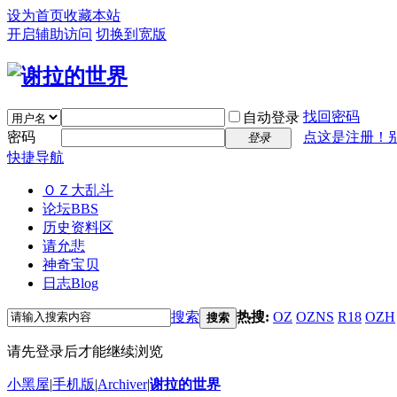
设为首页
收藏本站
开启辅助访问
切换到宽版
找回密码
自动登录
密码
点这是注册！
登录
快捷导航
ＯＺ大乱斗
论坛
BBS
历史资料区
请允悲
神奇宝贝
日志
Blog
搜索
热搜:
OZ
OZNS
R18
OZH
搜索
请先登录后才能继续浏览
小黑屋
|
手机版
|
Archiver
|
谢拉的世界