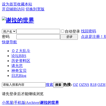
设为首页
收藏本站
开启辅助访问
切换到宽版
找回密码
自动登录
密码
点这是注册！
登录
快捷导航
ＯＺ大乱斗
论坛
BBS
历史资料区
请允悲
神奇宝贝
日志
Blog
搜索
热搜:
OZ
OZNS
R18
OZH
搜索
请先登录后才能继续浏览
小黑屋
|
手机版
|
Archiver
|
谢拉的世界