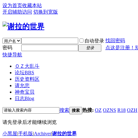
设为首页
收藏本站
开启辅助访问
切换到宽版
找回密码
自动登录
密码
点这是注册！
登录
快捷导航
ＯＺ大乱斗
论坛
BBS
历史资料区
请允悲
神奇宝贝
日志
Blog
搜索
热搜:
OZ
OZNS
R18
OZH
搜索
请先登录后才能继续浏览
小黑屋
|
手机版
|
Archiver
|
谢拉的世界