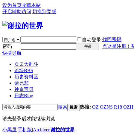
设为首页
收藏本站
开启辅助访问
切换到宽版
找回密码
自动登录
密码
点这是注册！
登录
快捷导航
ＯＺ大乱斗
论坛
BBS
历史资料区
请允悲
神奇宝贝
日志
Blog
搜索
热搜:
OZ
OZNS
R18
OZH
搜索
请先登录后才能继续浏览
小黑屋
|
手机版
|
Archiver
|
谢拉的世界