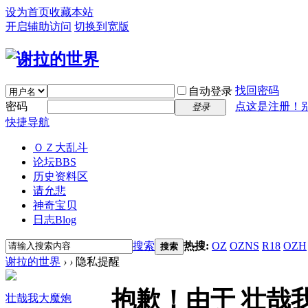
设为首页
收藏本站
开启辅助访问
切换到宽版
找回密码
自动登录
密码
点这是注册！
登录
快捷导航
ＯＺ大乱斗
论坛
BBS
历史资料区
请允悲
神奇宝贝
日志
Blog
搜索
热搜:
OZ
OZNS
R18
OZH
搜索
谢拉的世界
›
›
隐私提醒
抱歉！由于 壮哉
壮哉我大魔炮