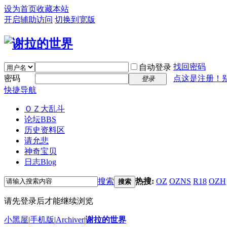
设为首页
收藏本站
开启辅助访问
切换到宽版
找回密码
自动登录
密码
点这是注册！
登录
快捷导航
ＯＺ大乱斗
论坛
BBS
历史资料区
请允悲
神奇宝贝
日志
Blog
搜索
热搜:
OZ
OZNS
R18
OZH
搜索
请先登录后才能继续浏览
小黑屋
|
手机版
|
Archiver
|
谢拉的世界