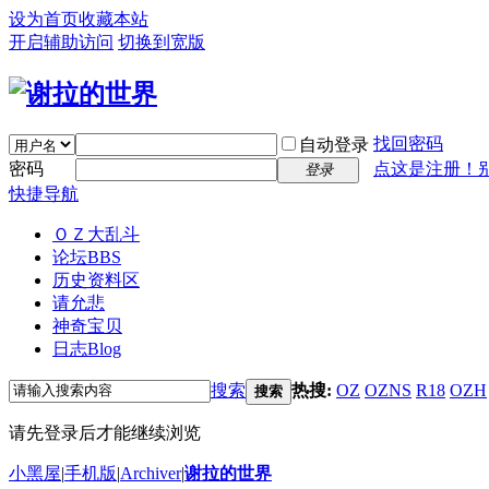
设为首页
收藏本站
开启辅助访问
切换到宽版
找回密码
自动登录
密码
点这是注册！
登录
快捷导航
ＯＺ大乱斗
论坛
BBS
历史资料区
请允悲
神奇宝贝
日志
Blog
搜索
热搜:
OZ
OZNS
R18
OZH
搜索
请先登录后才能继续浏览
小黑屋
|
手机版
|
Archiver
|
谢拉的世界