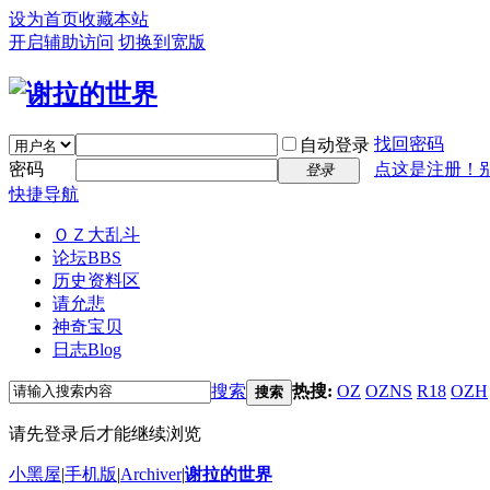
设为首页
收藏本站
开启辅助访问
切换到宽版
找回密码
自动登录
密码
点这是注册！
登录
快捷导航
ＯＺ大乱斗
论坛
BBS
历史资料区
请允悲
神奇宝贝
日志
Blog
搜索
热搜:
OZ
OZNS
R18
OZH
搜索
请先登录后才能继续浏览
小黑屋
|
手机版
|
Archiver
|
谢拉的世界