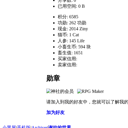
分享数: 0
已用空间: 0 B
积分: 6585
功勋: 262 功勋
现金: 2014 Ziny
猫币: 1 Cat
人参: 145 Life
小畜生币: 594 块
畜生值: 1651
买家信用:
卖家信用:
勋章
请加入到我的好友中，您就可以了解我
加为好友
小黑屋
|
手机版
|
Archiver
|
谢拉的世界