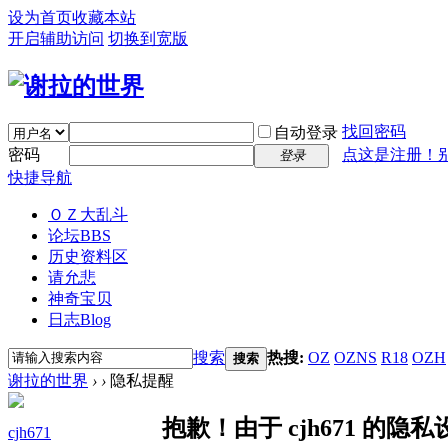
设为首页
收藏本站
开启辅助访问
切换到宽版
找回密码
自动登录
密码
点这是注册！
登录
快捷导航
ＯＺ大乱斗
论坛
BBS
历史资料区
请允悲
神奇宝贝
日志
Blog
搜索
热搜:
OZ
OZNS
R18
OZH
搜索
谢拉的世界
›
›
隐私提醒
抱歉！由于 cjh671 的
cjh671