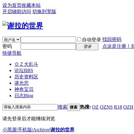
设为首页
收藏本站
开启辅助访问
切换到宽版
找回密码
自动登录
密码
点这是注册！
登录
快捷导航
ＯＺ大乱斗
论坛
BBS
历史资料区
请允悲
神奇宝贝
日志
Blog
搜索
热搜:
OZ
OZNS
R18
OZH
搜索
请先登录后才能继续浏览
小黑屋
|
手机版
|
Archiver
|
谢拉的世界