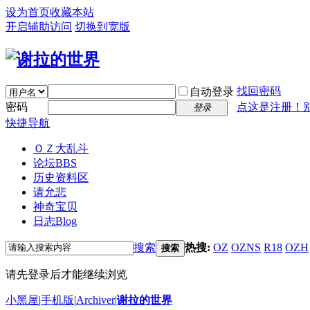
设为首页
收藏本站
开启辅助访问
切换到宽版
找回密码
自动登录
密码
点这是注册！
登录
快捷导航
ＯＺ大乱斗
论坛
BBS
历史资料区
请允悲
神奇宝贝
日志
Blog
搜索
热搜:
OZ
OZNS
R18
OZH
搜索
请先登录后才能继续浏览
小黑屋
|
手机版
|
Archiver
|
谢拉的世界