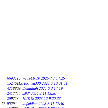
669
3516
wzg941010
2026-7-7 14:26
152
46113
Hao_Yu330
2026-6-10 01:51
47
18809
Damuhah
2025-6-3 17:19
24
17754
sdfdf
2024-2-11 15:20
29
9753
简木斯
2023-12-9 20:33
-17
9
5294
anfieldfan
2023-8-11 17:40