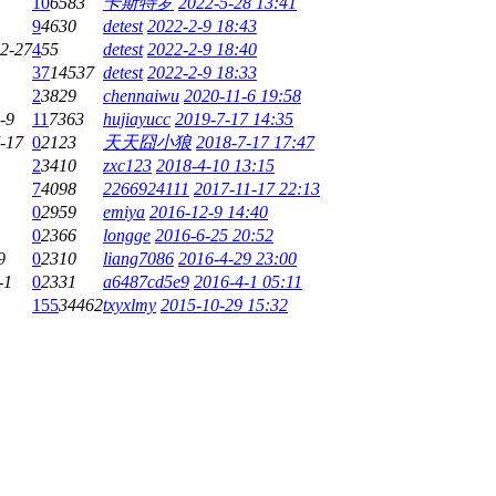
10
6583
卡斯特罗
2022-5-28 13:41
9
4630
detest
2022-2-9 18:43
2-27
4
55
detest
2022-2-9 18:40
37
14537
detest
2022-2-9 18:33
2
3829
chennaiwu
2020-11-6 19:58
-9
11
7363
hujiayucc
2019-7-17 14:35
-17
0
2123
天天囧小狼
2018-7-17 17:47
2
3410
zxc123
2018-4-10 13:15
7
4098
2266924111
2017-11-17 22:13
0
2959
emiya
2016-12-9 14:40
0
2366
longge
2016-6-25 20:52
9
0
2310
liang7086
2016-4-29 23:00
-1
0
2331
a6487cd5e9
2016-4-1 05:11
155
34462
txyxlmy
2015-10-29 15:32