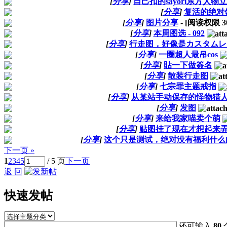
[
分享
]
自己扣的sayori东方人物
[
分享
]
复活的绝对
[
分享
]
图片分享
- [阅读权限
3
[
分享
]
本周图选 - 092
[
分享
]
行走图，好像是カスタムレ
[
分享
]
一圈超人最吊cos
[
分享
]
貼一下做簽名
[
分享
]
散装行走图
[
分享
]
七宗罪主题戒指
[
分享
]
从某站手动保存的怪物猎
[
分享
]
发图
[
分享
]
来给我家喵卖个萌
[
分享
]
贴图挂了现在才想起来
[
分享
]
这个只是测试，绝对没有福利什么
下一页 »
1
2
3
4
5
/ 5 页
下一页
返 回
快速发帖
还可输入
80