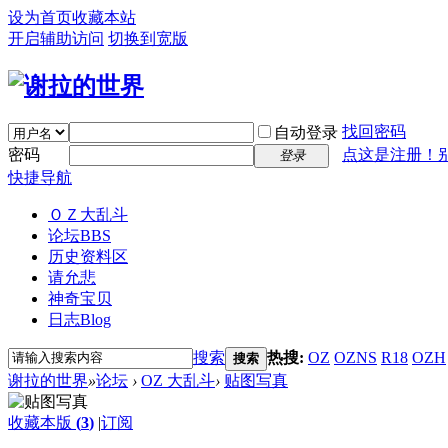
设为首页
收藏本站
开启辅助访问
切换到宽版
找回密码
自动登录
密码
点这是注册！
登录
快捷导航
ＯＺ大乱斗
论坛
BBS
历史资料区
请允悲
神奇宝贝
日志
Blog
搜索
热搜:
OZ
OZNS
R18
OZH
搜索
谢拉的世界
»
论坛
›
OZ 大乱斗
›
贴图写真
收藏本版
(
3
)
|
订阅