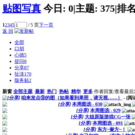
贴图写真
今日:
0
|
主题:
375
|
排名
1
2
3
4
5
/ 5 页
下一页
返 回
全部
口胡
心德
5
提问
8
分享
87
扯淡
170
版务贴
2
新窗
全部主题
最新
热门
热帖
精华
更多
作者
回复/查看
最后
[
分享
]
咱来发点⑨的图（如果看到果照，请无视……）
- [
[
分享
]
本周图选 - 030
[
分享
]
本周图选 - 029
[
分享
]
大姐原版游戏CG一张
[
分享
]
本周图选 - 091
[
分享
]
东方~崬方~！