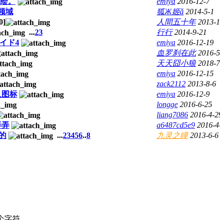
立绘。
emiya
2016-12-7
领域
狐Ж姬ǎ
2014-5-1
0
]
人間五十年
2013-1
...
2
3
行行
2014-9-21
イド4
emiya
2016-12-19
血罗刹在此
2016-5
天天囧小狼
2018-7
emiya
2016-12-15
zack2112
2013-8-6
人图标
emiya
2016-12-9
longge
2016-6-25
liang7086
2016-4-2
弄弄
a6487cd5e9
2016-4
的
...
2
3
4
5
6
..
8
九灵之瞳
2013-6-6
个字符