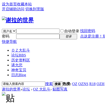
设为首页
收藏本站
开启辅助访问
切换到宽版
找回密码
自动登录
密码
点这是注册！
登录
快捷导航
ＯＺ大乱斗
论坛
BBS
历史资料区
请允悲
神奇宝贝
日志
Blog
搜索
热搜:
OZ
OZNS
R18
OZH
搜索
谢拉的世界
»
论坛
›
OZ 大乱斗
›
贴图写真