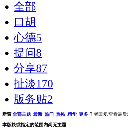
全部
口胡
心德
5
提问
8
分享
87
扯淡
170
版务贴
2
新窗
全部主题
最新
热门
热帖
精华
更多
作者
回复/查看
最后
本版块或指定的范围内尚无主题