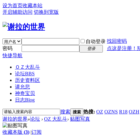
设为首页
收藏本站
开启辅助访问
切换到宽版
找回密码
自动登录
密码
点这是注册！
登录
快捷导航
ＯＺ大乱斗
论坛
BBS
历史资料区
请允悲
神奇宝贝
日志
Blog
搜索
热搜:
OZ
OZNS
R18
OZH
搜索
谢拉的世界
»
论坛
›
OZ 大乱斗
›
贴图写真
收藏本版
(
3
)
|
订阅