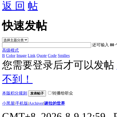
返 回
快速发帖
还可输入
80
高级模式
B
Color
Image
Link
Quote
Code
Smilies
您需要登录后才可以发帖
不到！
本版积分规则
转播给听众
发表帖子
小黑屋
|
手机版
|
Archiver
|
谢拉的世界
GMT+8, 2026-8-9 12:59
, 