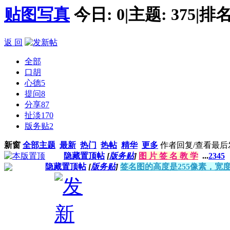
贴图写真
今日:
0
|
主题:
375
|
排名
返 回
全部
口胡
心德
5
提问
8
分享
87
扯淡
170
版务贴
2
新窗
全部主题
最新
热门
热帖
精华
更多
作者
回复/查看
最后
隐藏置顶帖
[
版务贴
]
图 片 签 名 教 学
...
2
3
4
5
隐藏置顶帖
[
版务贴
]
签名图的高度是255像素，宽度7