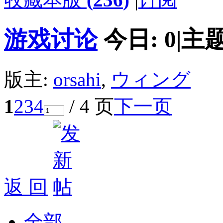
游戏讨论
今日:
0
|
主题
版主:
orsahi
,
ウィング
1
2
3
4
/ 4 页
下一页
返 回
全部