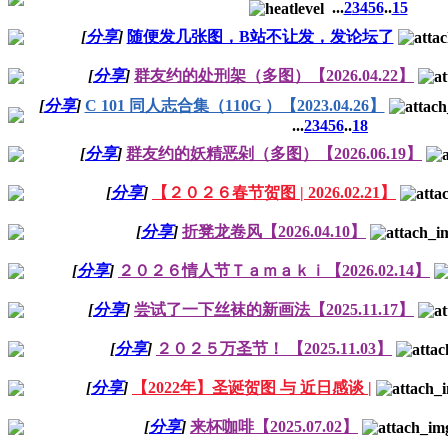
...
2
3
4
5
6
..
15
[
分享
]
随便发几张图，B站不让发，发论坛了
[
分享
]
群友约的处刑架（多图）【2026.04.22】
[
分享
]
C 101 同人志合集（110G ）【2023.04.26】
...
2
3
4
5
6
..
18
[
分享
]
群友约的妖精恶剁（多图）【2026.06.19】
[
分享
]
【２０２６春节贺图 | 2026.02.21】
[
分享
]
折凳龙卷风【2026.04.10】
[
分享
]
２０２６情人节Ｔａｍａｋｉ【2026.02.14】
[
分享
]
尝试了一下丝袜的新画法【2025.11.17】
[
分享
]
２０２５万圣节！ 【2025.11.03】
[
分享
]
【2022年】圣诞贺图 与 近日感谈 |
[
分享
]
来杯咖啡【2025.07.02】