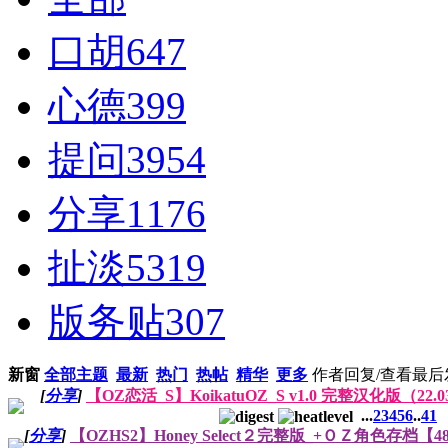
口胡
647
心德
399
提问
3954
分享
1176
扯淡
5319
版务贴
307
新窗
全部主题
最新
热门
热帖
精华
更多
作者
回复/查看
最后
[
分享
]
【OZ恋活_S】KoikatuOZ_S v1.0 完整汉化版（22.
...
2
3
4
5
6
..
41
[
分享
]
【OZHS2】Honey Select２完整版_+ＯＺ角色存档【4