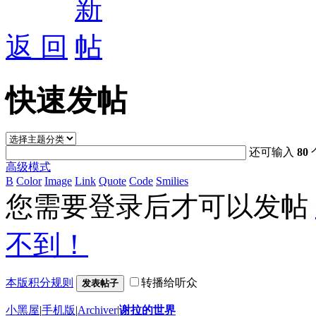
返 回
快速发帖
还可输入
80
高级模式
B
Color
Image
Link
Quote
Code
Smilies
您需要登录后才可以发帖
不到！
本版积分规则
转播给听众
发表帖子
小黑屋
|
手机版
|
Archiver
|
谢拉的世界