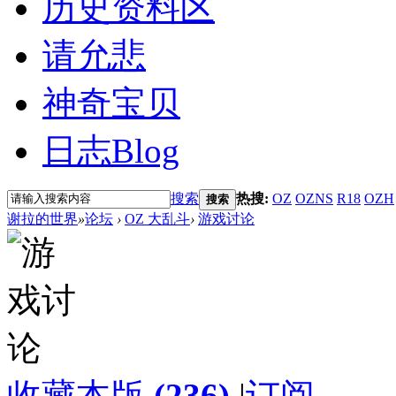
历史资料区
请允悲
神奇宝贝
日志
Blog
搜索
热搜:
OZ
OZNS
R18
OZH
搜索
谢拉的世界
»
论坛
›
OZ 大乱斗
›
游戏讨论
收藏本版
(
236
)
|
订阅