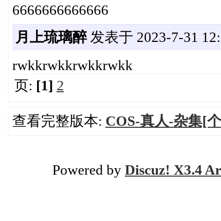
6666666666666
月上琉璃醉
发表于 2023-7-31 12:
rwkkrwkkrwkkrwkk
页:
[1]
2
查看完整版本:
COS-真人-杂集[
Powered by
Discuz! X3.4 Ar