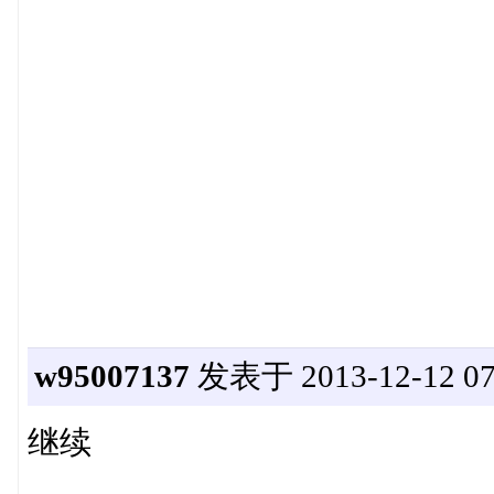
w95007137
发表于 2013-12-12 07
继续