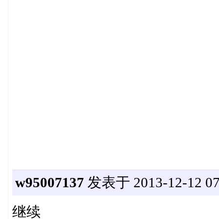
w95007137
发表于 2013-12-12 07
继续