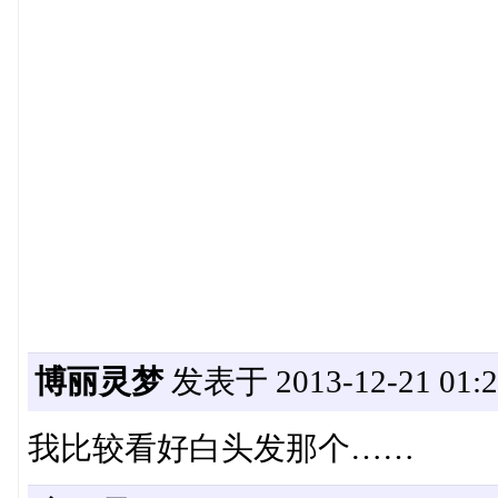
博丽灵梦
发表于 2013-12-21 01:2
我比较看好白头发那个……