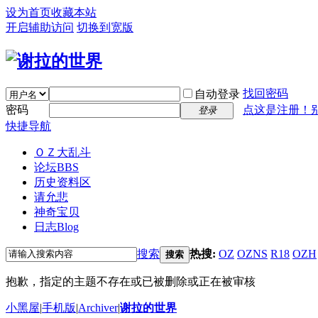
设为首页
收藏本站
开启辅助访问
切换到宽版
找回密码
自动登录
密码
点这是注册！
登录
快捷导航
ＯＺ大乱斗
论坛
BBS
历史资料区
请允悲
神奇宝贝
日志
Blog
搜索
热搜:
OZ
OZNS
R18
OZH
搜索
抱歉，指定的主题不存在或已被删除或正在被审核
小黑屋
|
手机版
|
Archiver
|
谢拉的世界