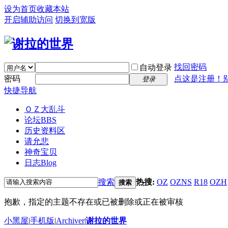
设为首页
收藏本站
开启辅助访问
切换到宽版
找回密码
自动登录
密码
点这是注册！
登录
快捷导航
ＯＺ大乱斗
论坛
BBS
历史资料区
请允悲
神奇宝贝
日志
Blog
搜索
热搜:
OZ
OZNS
R18
OZH
搜索
抱歉，指定的主题不存在或已被删除或正在被审核
小黑屋
|
手机版
|
Archiver
|
谢拉的世界