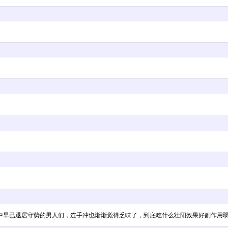
已退居守势的男人们，连手冲也渐渐觉得乏味了，到底吃什么壮阳效果好副作用弱呢{:6