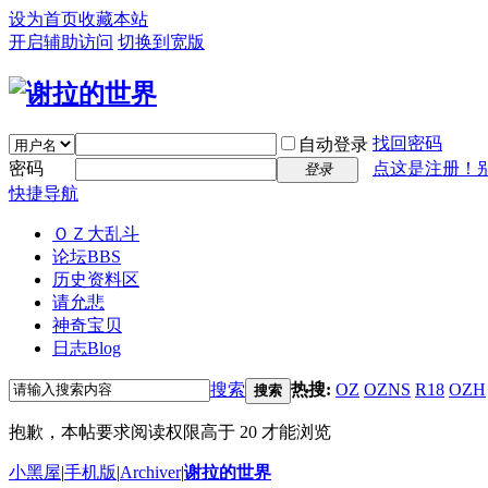
设为首页
收藏本站
开启辅助访问
切换到宽版
找回密码
自动登录
密码
点这是注册！
登录
快捷导航
ＯＺ大乱斗
论坛
BBS
历史资料区
请允悲
神奇宝贝
日志
Blog
搜索
热搜:
OZ
OZNS
R18
OZH
搜索
抱歉，本帖要求阅读权限高于 20 才能浏览
小黑屋
|
手机版
|
Archiver
|
谢拉的世界