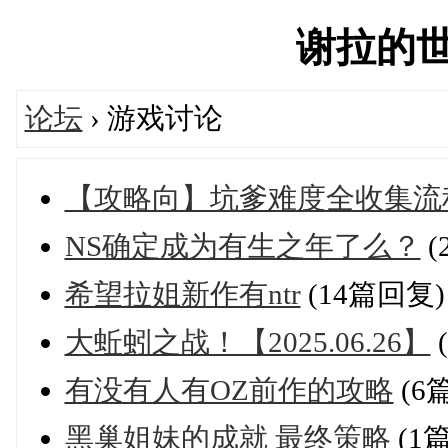
谢拉的世界'
论坛
› 游戏讨论
【攻略向】坑爹难度全收集流
NS确定成为有生之年了么？
(
希望拉姐新作有ntr
(14篇回复)
大蚯蚓之战！【2025.06.26】
有没有人有OZ前作的攻略
(6
黑巢姐妹的成就 最终策略
(1