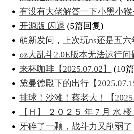
有没有大佬解答一下小黑小猴
开源版 闪退
(5篇回复)
萌新发问，上次玩ns还是五六
oz大乱斗2.0E版本无法运行问
来杯咖啡【2025.07.02】
(10
黛曼德殿下的出行【2025.07.1
排球！沙滩！蔡老大！【2025.0
【Ｈ】 ２０２５ 年 7 月 水 
牙碎了一颗，战斗力又削弱了