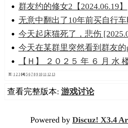
群友约的修女2【2024.06.19】
无意中翻出了10年前买自行
今天起床猫死了，悲伤 [2025.04
今天在某群里突然看到群友的g
【Ｈ】 ２０２５ 年 ６ 月 水 
页:
1
2
3
[4]
5
6
7
8
9
10
11
12
13
查看完整版本:
游戏讨论
Powered by
Discuz! X3.4 Ar