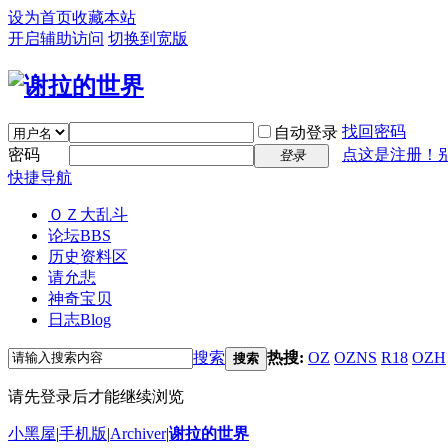
设为首页
收藏本站
开启辅助访问
切换到宽版
找回密码
自动登录
密码
点这是注册！
登录
快捷导航
ＯＺ大乱斗
论坛
BBS
历史资料区
请允悲
神奇宝贝
日志
Blog
搜索
热搜:
OZ
OZNS
R18
OZH
搜索
请先登录后才能继续浏览
小黑屋
|
手机版
|
Archiver
|
谢拉的世界