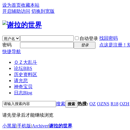
设为首页
收藏本站
开启辅助访问
切换到宽版
找回密码
自动登录
密码
点这是注册！
登录
快捷导航
ＯＺ大乱斗
论坛
BBS
历史资料区
请允悲
神奇宝贝
日志
Blog
搜索
热搜:
OZ
OZNS
R18
OZH
搜索
请先登录后才能继续浏览
小黑屋
|
手机版
|
Archiver
|
谢拉的世界