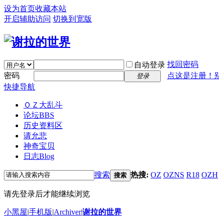
设为首页
收藏本站
开启辅助访问
切换到宽版
找回密码
自动登录
密码
点这是注册！
登录
快捷导航
ＯＺ大乱斗
论坛
BBS
历史资料区
请允悲
神奇宝贝
日志
Blog
搜索
热搜:
OZ
OZNS
R18
OZH
搜索
请先登录后才能继续浏览
小黑屋
|
手机版
|
Archiver
|
谢拉的世界