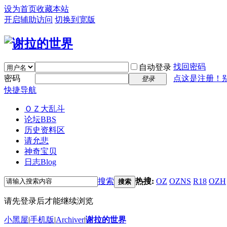
设为首页
收藏本站
开启辅助访问
切换到宽版
找回密码
自动登录
密码
点这是注册！
登录
快捷导航
ＯＺ大乱斗
论坛
BBS
历史资料区
请允悲
神奇宝贝
日志
Blog
搜索
热搜:
OZ
OZNS
R18
OZH
搜索
请先登录后才能继续浏览
小黑屋
|
手机版
|
Archiver
|
谢拉的世界