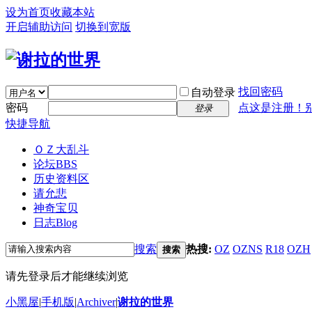
设为首页
收藏本站
开启辅助访问
切换到宽版
找回密码
自动登录
密码
点这是注册！
登录
快捷导航
ＯＺ大乱斗
论坛
BBS
历史资料区
请允悲
神奇宝贝
日志
Blog
搜索
热搜:
OZ
OZNS
R18
OZH
搜索
请先登录后才能继续浏览
小黑屋
|
手机版
|
Archiver
|
谢拉的世界