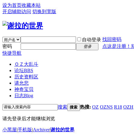
设为首页
收藏本站
开启辅助访问
切换到宽版
找回密码
自动登录
密码
点这是注册！
登录
快捷导航
ＯＺ大乱斗
论坛
BBS
历史资料区
请允悲
神奇宝贝
日志
Blog
搜索
热搜:
OZ
OZNS
R18
OZH
搜索
请先登录后才能继续浏览
小黑屋
|
手机版
|
Archiver
|
谢拉的世界