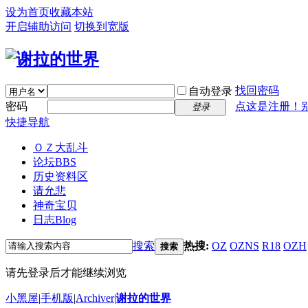
设为首页
收藏本站
开启辅助访问
切换到宽版
找回密码
自动登录
密码
点这是注册！
登录
快捷导航
ＯＺ大乱斗
论坛
BBS
历史资料区
请允悲
神奇宝贝
日志
Blog
搜索
热搜:
OZ
OZNS
R18
OZH
搜索
请先登录后才能继续浏览
小黑屋
|
手机版
|
Archiver
|
谢拉的世界