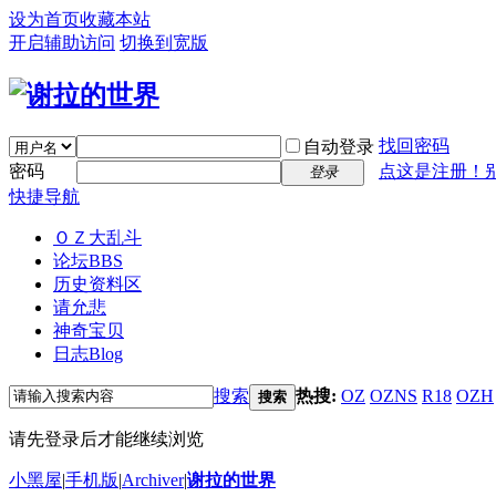
设为首页
收藏本站
开启辅助访问
切换到宽版
找回密码
自动登录
密码
点这是注册！
登录
快捷导航
ＯＺ大乱斗
论坛
BBS
历史资料区
请允悲
神奇宝贝
日志
Blog
搜索
热搜:
OZ
OZNS
R18
OZH
搜索
请先登录后才能继续浏览
小黑屋
|
手机版
|
Archiver
|
谢拉的世界